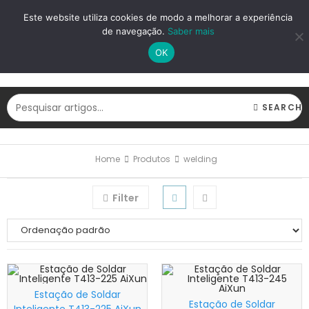
LOGIN
REGISTAR
Este website utiliza cookies de modo a melhorar a experiência
de navegação.
Saber mais
OK
SEARCH
Home
Produtos
welding
Filter
Estação de Soldar
Estação de Soldar