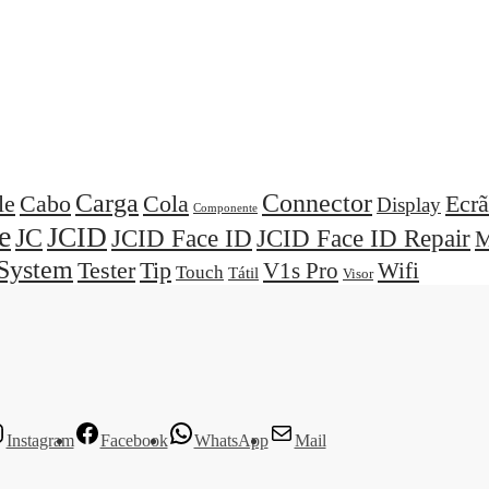
Carga
Connector
Cola
Ecrã
le
Cabo
Display
Componente
e
JCID
JC
JCID Face ID
JCID Face ID Repair
M
System
Tester
Tip
V1s Pro
Wifi
Touch
Tátil
Visor
Instagram
Facebook
WhatsApp
Mail