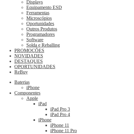
Displays
Equipamento ESD
Ferramentas
Microscópios
Oportunidades
Outros Produtos
Programadores
Software
Solda e Reballing
PROMOÇÕES
NOVIDADES
DESTAQUES
OPORTUNIDADES
ReBuy
Baterias
iPhone
Componentes
Apple
iPad
iPad Pro 3
iPad Pro 4
iPhone
iPhone 11
iPhone 11 Pro