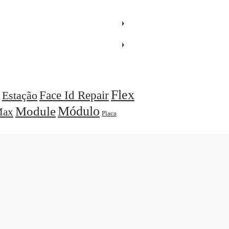
Flex
Face Id Repair
Estação
Módulo
Module
ax
Placa