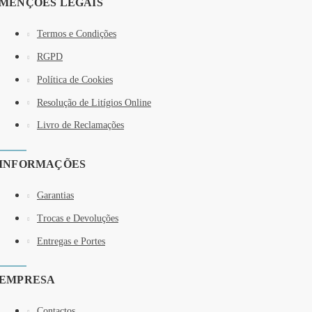
MENÇÕES LEGAIS
Termos e Condições
RGPD
Política de Cookies
Resolução de Litígios Online
Livro de Reclamações
INFORMAÇÕES
Garantias
Trocas e Devoluções
Entregas e Portes
EMPRESA
Contactos