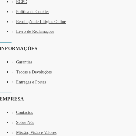
RGPD
Política de Cookies
Resolução de Litígios Online
Livro de Reclamações
INFORMAÇÕES
Garantias
Trocas e Devoluções
Entregas e Portes
EMPRESA
Contactos
Sobre Nós
Missão, Visão e Valores