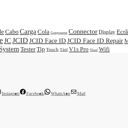
Carga
Connector
Cola
Ecrã
le
Cabo
Display
Componente
e
JCID
JC
JCID Face ID
JCID Face ID Repair
M
System
Tester
Tip
V1s Pro
Wifi
Touch
Tátil
Visor
Instagram
Facebook
WhatsApp
Mail