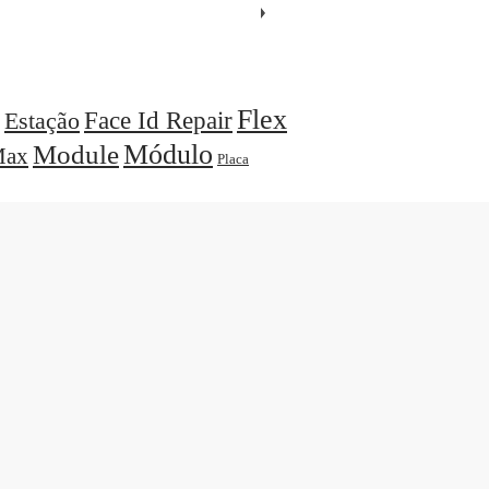
Flex
Face Id Repair
Estação
Módulo
Module
ax
Placa