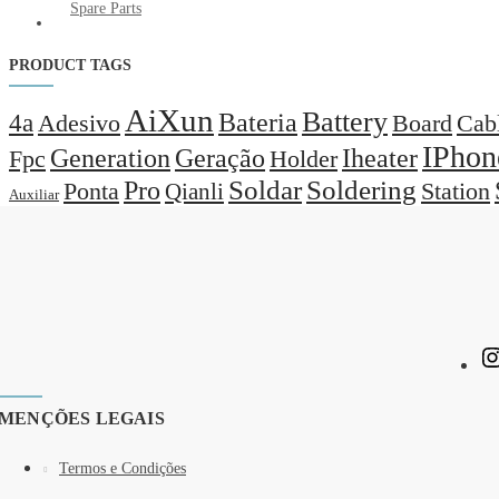
Spare Parts
PRODUCT TAGS
AiXun
Battery
Bateria
4a
Adesivo
Board
Cab
IPhon
Generation
Geração
Iheater
Holder
Fpc
Pro
Soldar
Soldering
Station
Ponta
Qianli
Auxiliar
MENÇÕES LEGAIS
Termos e Condições