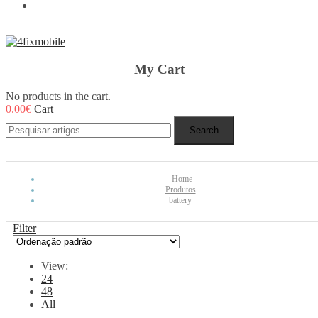
REBUY
My Cart
No products in the cart.
0.00
€
Cart
Search
Home
Produtos
battery
Filter
View:
24
48
All