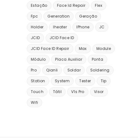
Estação
Face Id Repair
Flex
Fpc
Generation
Geração
Holder
Iheater
IPhone
JC
JCID
JCID Face ID
JCID Face ID Repair
Max
Module
Módulo
Placa Auxiliar
Ponta
Pro
Qianli
Soldar
Soldering
Station
System
Tester
Tip
Touch
Tátil
V1s Pro
Visor
Wifi