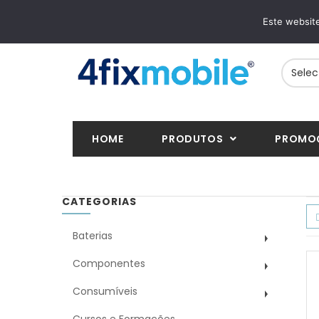
ENTREGAS RÁPIDAS
PAGAMENTOS S
Este website
24/48h em toda a Europa
VISA, Mastercard, M
HOME
PRODUTOS
PROMO
CATEGORIAS
Baterias
Componentes
Consumíveis