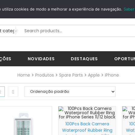
EGUROS
WHATSAPP
 utiliza cookies de modo a melhorar a experiência de navegação.
Saber
BWay...
+351 926 268 200
ÇÕES
NOVIDADES
DESTAQUES
OPORTU
Home
Produtos
Spare Parts
Apple
iPhone
100Pcs Back Camera
10
Waterproof Rubber Ring
Wat