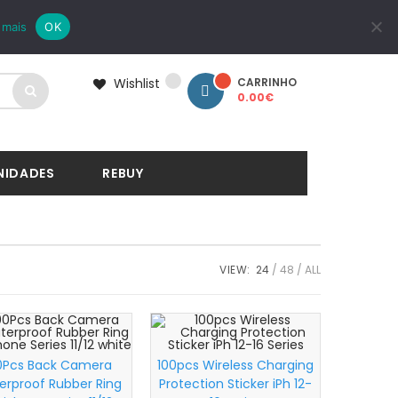
LOGIN
REGISTAR
 mais
OK
Wishlist
CARRINHO
0.00
€
NIDADES
REBUY
VIEW:
24
48
ALL
0Pcs Back Camera
100pcs Wireless Charging
erproof Rubber Ring
Protection Sticker iPh 12-