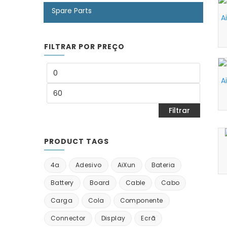
Spare Parts
A
FILTRAR POR PREÇO
A
Filtrar
PRODUCT TAGS
4a
Adesivo
AiXun
Bateria
Battery
Board
Cable
Cabo
Carga
Cola
Componente
Connector
Display
Ecrã