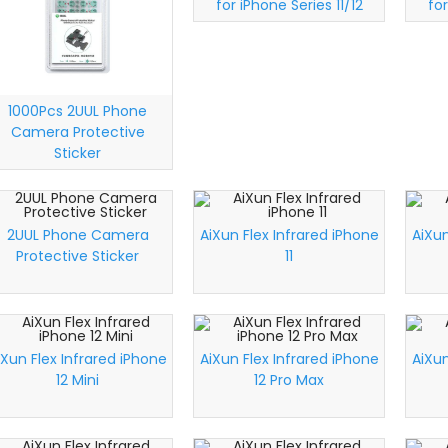
for iPhone Series 11/12
for
black
1000Pcs 2UUL Phone
Camera Protective
Sticker
2UUL Phone Camera
AiXun Flex Infrared iPhone
AiXun
Protective Sticker
11
iXun Flex Infrared iPhone
AiXun Flex Infrared iPhone
AiXun
12 Mini
12 Pro Max