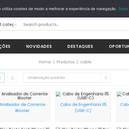
GUROS
WHATSAPP
 utiliza cookies de modo a melhorar a experiência de navegação.
Saber
Way...
+351 926 268 200
ÇÕES
NOVIDADES
DESTAQUES
OPORTU
Home
Produtos
cable
Ordenação padrão
Analisador de Corrente
Cabo de Engenharia i15
Cabo
iBooter
(USB-C)