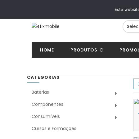
ENTREGAS RÁPIDAS
PAGAMENTOS SE
Este website
24/48h em toda a Europa
VISA, Mastercard, MB
HOME
PRODUTOS
PROMO
CATEGORIAS
Baterias
Componentes
Consumíveis
Cursos e Formações