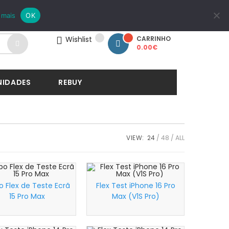
LOGIN
REGISTAR
 mais
OK
Wishlist
CARRINHO
0.00
€
NIDADES
REBUY
VIEW:
24
48
ALL
 Flex de Teste Ecrã
Flex Test iPhone 16 Pro
15 Pro Max
Max (V1S Pro)