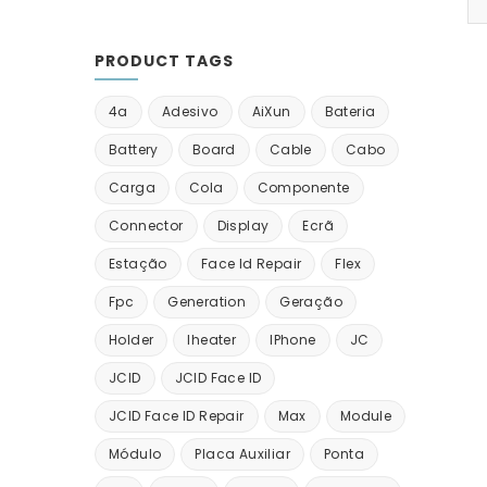
PRODUCT TAGS
4a
Adesivo
AiXun
Bateria
Battery
Board
Cable
Cabo
Carga
Cola
Componente
Connector
Display
Ecrã
Estação
Face Id Repair
Flex
Fpc
Generation
Geração
Holder
Iheater
IPhone
JC
JCID
JCID Face ID
JCID Face ID Repair
Max
Module
Módulo
Placa Auxiliar
Ponta