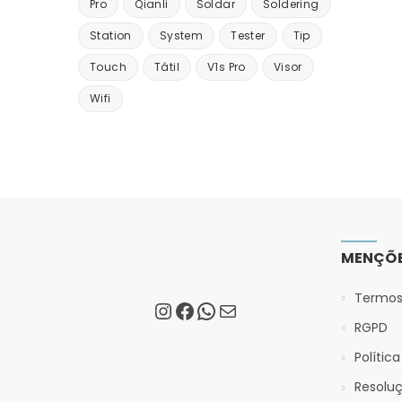
Pro
Qianli
Soldar
Soldering
Station
System
Tester
Tip
Touch
Tátil
V1s Pro
Visor
Wifi
MENÇÕE
Termos
RGPD
Polític
Resoluç