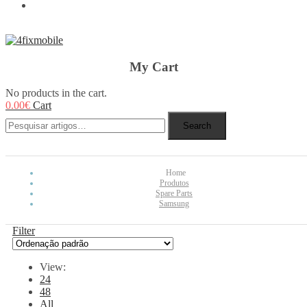
REBUY
My Cart
No products in the cart.
0.00
€
Cart
Search
Home
Produtos
Spare Parts
Samsung
Filter
View:
24
48
All