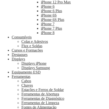
iPhone 12 Pro Max
iPhone 6
iPhone 6 Plus
iPhone 6S
iPhone 6S Plus
iPhone 7
iPhone 7 Plus
iPhone 8
Consumíveis
Colas e Adesivos
Flux e Soldas
Cursos e Formações
Destaques
Displays
Displays iPhone
Displays Samsung
Equipamento ESD
Ferramentas
Cabos
Chaves
Estações e Ferros de Soldar
Ferramentas de Abertura
Ferramentas de Diagnóstico
Ferramentas de Limpeza
Fontes de Alimentação