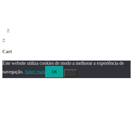
×
×
Cart
Este website utiliza cookies de modo a melhorar a experiência de
navegação.
Saber mais
OK