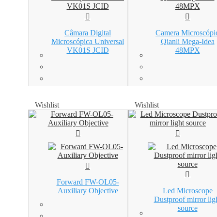
Câmara Digital
Camera Microscópi
Microscópica Universal
Qianli Mega-Idea
VK01S JCID
48MPX
Wishlist
Wishlist
Wishlist
Wishlist
Forward FW-OL05-
Auxiliary Objective
Led Microscope
Dustproof mirror lig
source