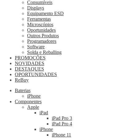
Consumíveis
Displays
Equipamento ESD
Ferramentas
Microscópios
Oportunidades
Outros Produtos
Programadores
Software
Solda e Reballing
PROMOÇÕES
NOVIDADES
DESTAQUES
OPORTUNIDADES
ReBuy
Baterias
iPhone
Componentes
Apple
iPad
iPad Pro 3
iPad Pro 4
iPhone
iPhone 11