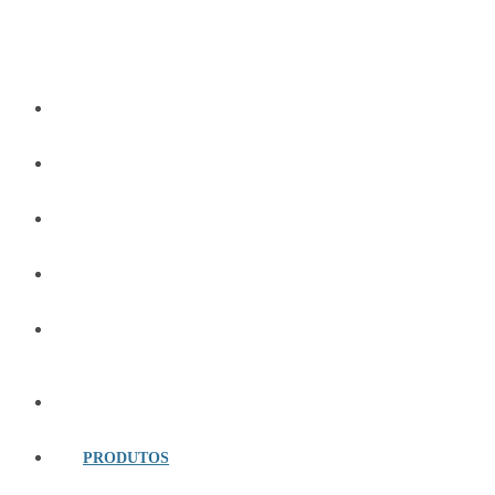
PROMOÇÕES
NOVIDADES
DESTAQUES
OPORTUNIDADES
REBUY
HOME
PRODUTOS