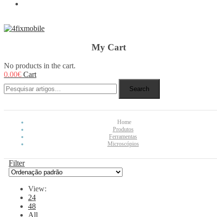
REBUY
My Cart
No products in the cart.
0.00
€
Cart
Search
Home
Produtos
Ferramentas
Microscópios
Filter
View:
24
48
All