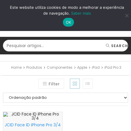
LOGIN
REGISTAR
Este website utiliza cookies de modo a melhorar a experiência
de navegação.
Saber mais
OK
SEARCH
Home
Produtos
Componentes
Apple
iPad
iPad Pro 3
Filter
JCID Face ID iPhone Pro 3/4