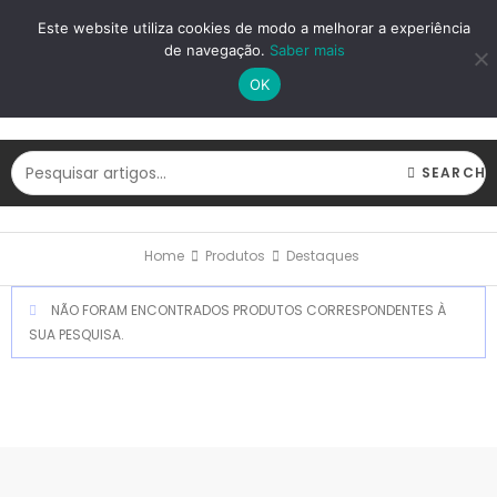
LOGIN
REGISTAR
Este website utiliza cookies de modo a melhorar a experiência
de navegação.
Saber mais
OK
SEARCH
Home
Produtos
Destaques
NÃO FORAM ENCONTRADOS PRODUTOS CORRESPONDENTES À
SUA PESQUISA.