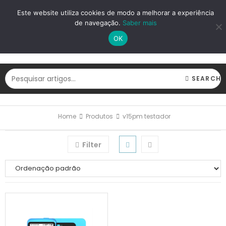
LOGIN
REGISTAR
Este website utiliza cookies de modo a melhorar a experiência
de navegação.
Saber mais
OK
SEARCH
Home
Produtos
v15pm testador
Filter