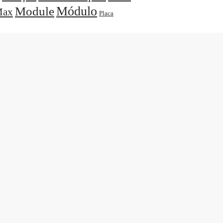
Módulo
Module
ax
Placa