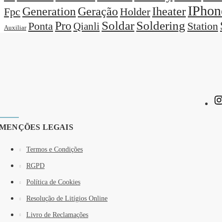
IPhon
Generation
Geração
Iheater
Holder
Fpc
Pro
Soldar
Soldering
Station
Ponta
Qianli
Auxiliar
MENÇÕES LEGAIS
Termos e Condições
RGPD
Política de Cookies
Resolução de Litígios Online
Livro de Reclamações