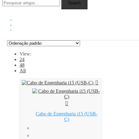
Search
View:
24
48
All
Cabo de Engenharia i15 (USB-
C)