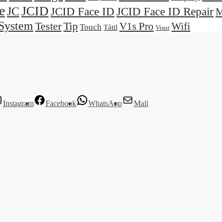
e
JCID
JC
JCID Face ID
JCID Face ID Repair
M
System
Tester
Tip
V1s Pro
Wifi
Touch
Tátil
Visor
Instagram
Facebook
WhatsApp
Mail