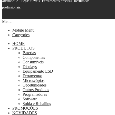
4fixmobile - Peças fiáveis. Ferramentas precisas. Resultados
profissionais.
Menu
Mobile Menu
Categories
HOME
PRODUTOS
Baterias
Componentes
Consumíveis
Displays
Equipamento ESD
Ferramentas
Microscópios
Oportunidades
Outros Produtos
Programadores
Software
Solda e Reballing
PROMOÇÕES
NOVIDADES