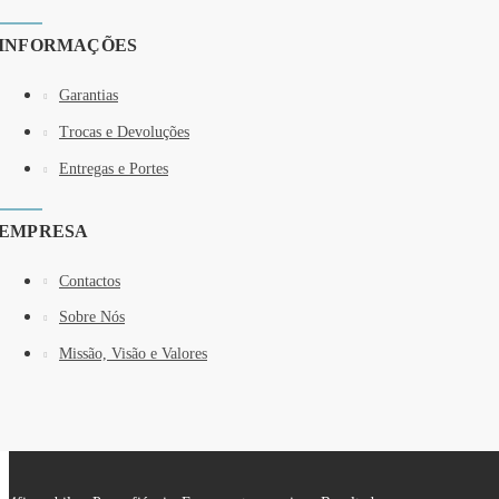
INFORMAÇÕES
Garantias
Trocas e Devoluções
Entregas e Portes
EMPRESA
Contactos
Sobre Nós
Missão, Visão e Valores