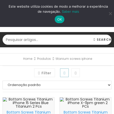
LOGIN
REGISTAR
Este website utiliza cookies de modo a melhorar a experiência
de navegação.
Saber mais
OK
SEARCH
Home
Produtos
titanium screws iphone
Filter
Bottom Screws Titanium
Bottom Screws Titanium