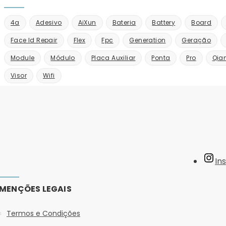
4a
Adesivo
AiXun
Bateria
Battery
Board
Face Id Repair
Flex
Fpc
Generation
Geração
Module
Módulo
Placa Auxiliar
Ponta
Pro
Qian
Visor
Wifi
In
MENÇÕES LEGAIS
Termos e Condições