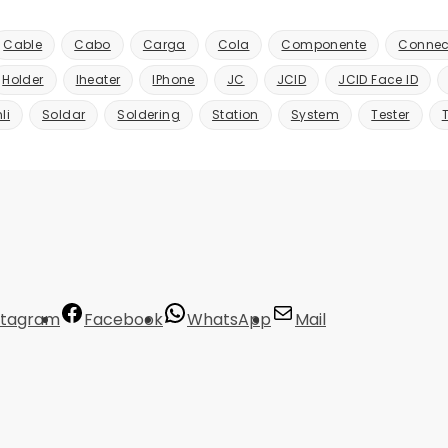
Cable
Cabo
Carga
Cola
Componente
Connec
Holder
Iheater
IPhone
JC
JCID
JCID Face ID
li
Soldar
Soldering
Station
System
Tester
stagram
Facebook
WhatsApp
Mail