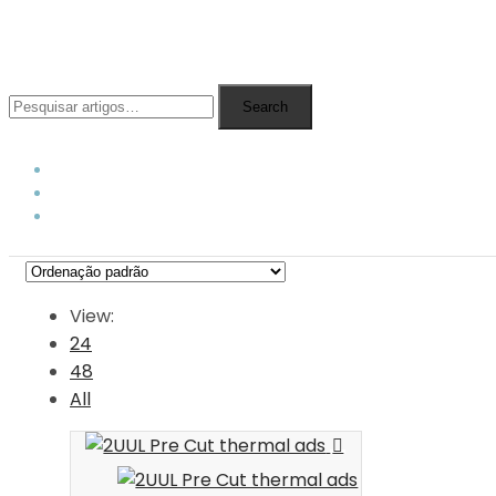
MENU
Search
View:
24
48
All