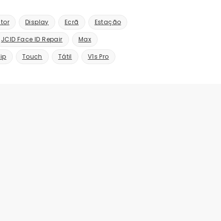
tor
Display
Ecrã
Estação
JCID Face ID Repair
Max
Tip
Touch
Tátil
V1s Pro