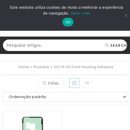
LOGIN
REGISTAR
Este website utiliza cookies de modo a melhorar a experiência
de navegação.
Saber mais
OK
SEARCH
Home
Produtos
S20 FE 4G Front Housing Adhesive
Filter