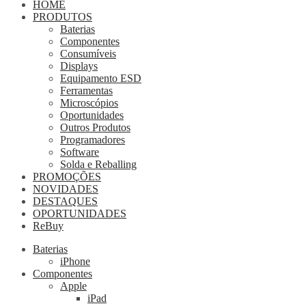
HOME
PRODUTOS
Baterias
Componentes
Consumíveis
Displays
Equipamento ESD
Ferramentas
Microscópios
Oportunidades
Outros Produtos
Programadores
Software
Solda e Reballing
PROMOÇÕES
NOVIDADES
DESTAQUES
OPORTUNIDADES
ReBuy
Baterias
iPhone
Componentes
Apple
iPad