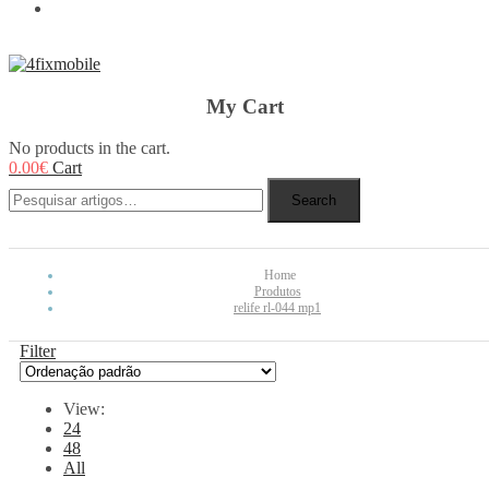
REBUY
My Cart
No products in the cart.
0.00
€
Cart
Search
Home
Produtos
relife rl-044 mp1
Filter
View:
24
48
All