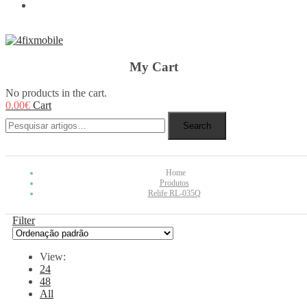
REBUY
My Cart
No products in the cart.
0.00
€
Cart
Search
Home
Produtos
Relife RL-035Q
Filter
View:
24
48
All