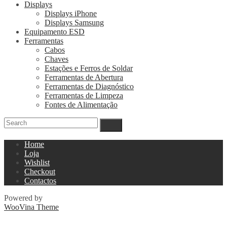
Displays
Displays iPhone
Displays Samsung
Equipamento ESD
Ferramentas
Cabos
Chaves
Estações e Ferros de Soldar
Ferramentas de Abertura
Ferramentas de Diagnóstico
Ferramentas de Limpeza
Fontes de Alimentação
Home
Loja
Wishlist
Checkout
Contactos
Powered by
WooVina Theme