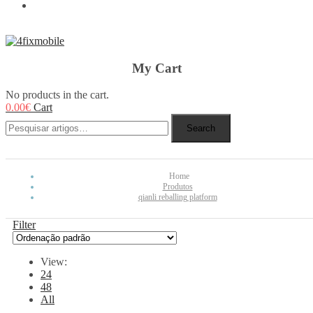
REBUY
My Cart
No products in the cart.
0.00
€
Cart
Search
Home
Produtos
qianli reballing platform
Filter
View:
24
48
All