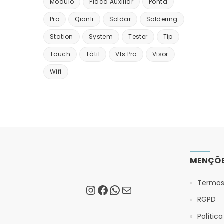
Módulo
Placa Auxiliar
Ponta
Pro
Qianli
Soldar
Soldering
Station
System
Tester
Tip
Touch
Tátil
V1s Pro
Visor
Wifi
MENÇÕE
Termos
RGPD
Polític