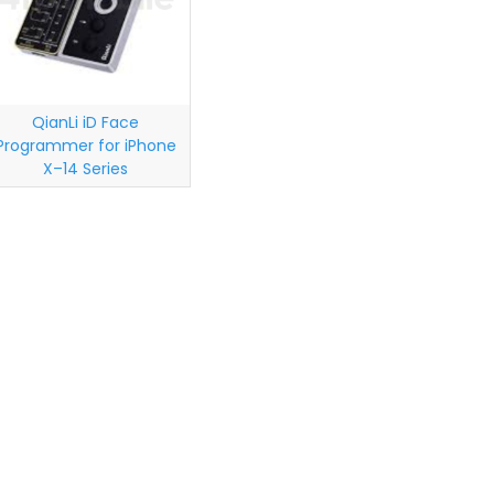
QianLi iD Face
Programmer for iPhone
X–14 Series