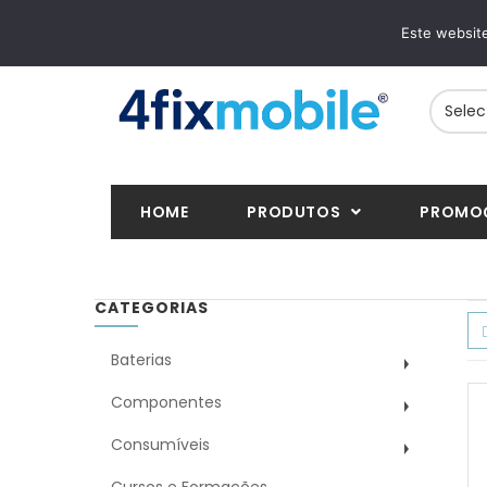
ENTREGAS RÁPIDAS
PAGAMENTOS 
Este website
24/48h em toda a Europa
VISA, Mastercard,
HOME
PRODUTOS
PROMO
CATEGORIAS
Baterias
Componentes
Consumíveis