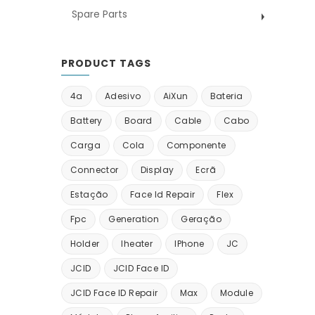
Spare Parts
PRODUCT TAGS
4a
Adesivo
AiXun
Bateria
Battery
Board
Cable
Cabo
Carga
Cola
Componente
Connector
Display
Ecrã
Estação
Face Id Repair
Flex
Fpc
Generation
Geração
Holder
Iheater
IPhone
JC
JCID
JCID Face ID
JCID Face ID Repair
Max
Module