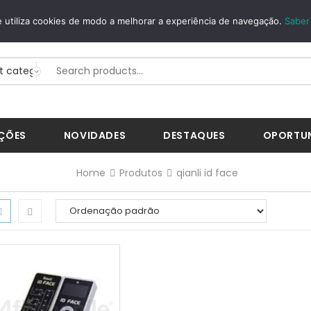
SEGUROS
WHATSAPP
 utiliza cookies de modo a melhorar a experiência de navegação.
Saber
 MBWay...
+351 926 268 200
ÇÕES
NOVIDADES
DESTAQUES
OPORTU
Home
Produtos
qianli id face