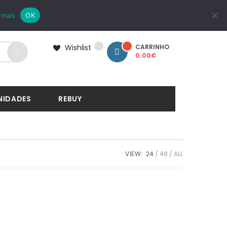
LOGIN
REGISTAR
 mais
OK
Wishlist
CARRINHO
0.00
€
NIDADES
REBUY
VIEW:
24
48
ALL