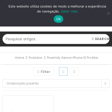
LOGIN
REGISTAR
Este website utiliza cookies de modo a melhorar a experiência
de navegação.
Saber mais
OK
SEARCH
Home
Produtos
Proximity Sensor iPhone 13 Pro Max
Filter
Ordenação padrão