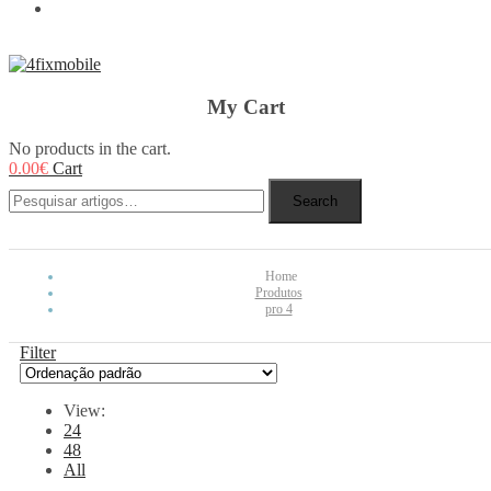
REBUY
My Cart
No products in the cart.
0.00
€
Cart
Search
Home
Produtos
pro 4
Filter
View:
24
48
All