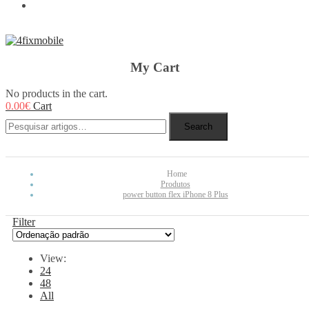
REBUY
My Cart
No products in the cart.
0.00
€
Cart
Search
Home
Produtos
power button flex iPhone 8 Plus
Filter
View:
24
48
All