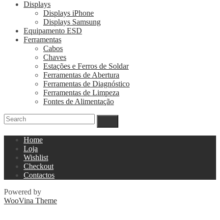
Displays
Displays iPhone
Displays Samsung
Equipamento ESD
Ferramentas
Cabos
Chaves
Estações e Ferros de Soldar
Ferramentas de Abertura
Ferramentas de Diagnóstico
Ferramentas de Limpeza
Fontes de Alimentação
Home
Loja
Wishlist
Checkout
Contactos
Powered by
WooVina Theme