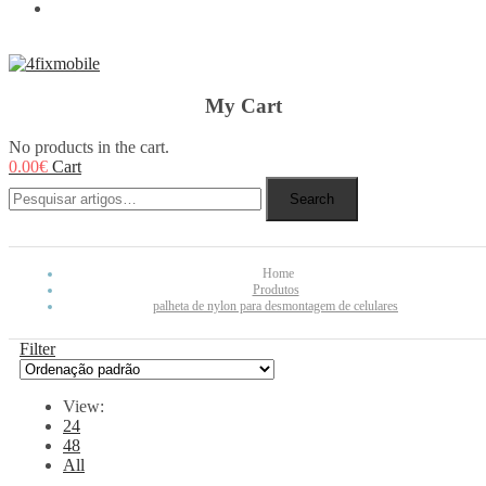
REBUY
My Cart
No products in the cart.
0.00
€
Cart
Search
Home
Produtos
palheta de nylon para desmontagem de celulares
Filter
View:
24
48
All