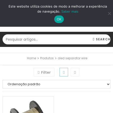
LOGIN
REGISTAR
Este website utiliza cookies de modo a melhorar a experiência
de navegação.
Saber mais
OK
SEARCH
Home
Produtos
oled separator wire
Filter