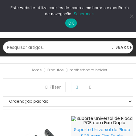
LOGIN
REGISTAR
Este website utiliza cookies de modo a melhorar a experiência
de navegação.
Saber mais
OK
SEARCH
Home
Produtos
motherboard holder
Filter
Suporte Universal de Placa