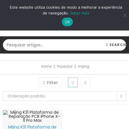
LOGIN
REGISTAR
Este website utiliza cookies de modo a melhorar a experiência
de navegação.
Saber mais
OK
SEARCH
Home
Produtos
mijing
Filter
Ordenação padrão
Mijing K31 Plataforma de