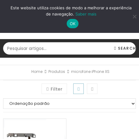
LOGIN
REGISTAR
Este website utiliza cookies de modo a melhorar a experiência
de navegação.
Saber mais
OK
SEARCH
Home
Produtos
microfone iPhone XS
Filter