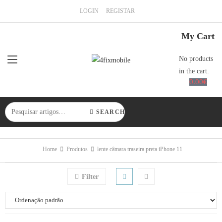
LOGIN
REGISTAR
My Cart
No products
in the cart.
0.00
€
SEARCH
Home
Produtos
lente câmara traseira preta iPhone 11
Filter