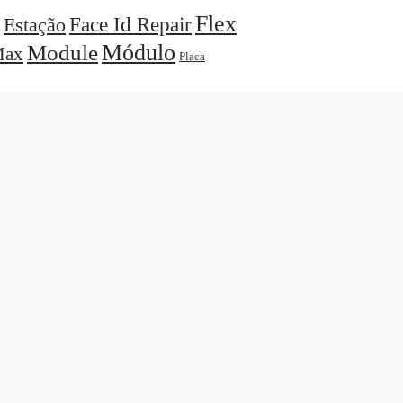
Flex
Face Id Repair
Estação
Módulo
Module
ax
Placa