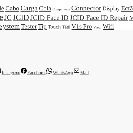
Carga
Connector
Cola
Ecrã
le
Cabo
Display
Componente
e
JCID
JC
JCID Face ID
JCID Face ID Repair
M
System
Tester
Tip
V1s Pro
Wifi
Touch
Tátil
Visor
Instagram
Facebook
WhatsApp
Mail