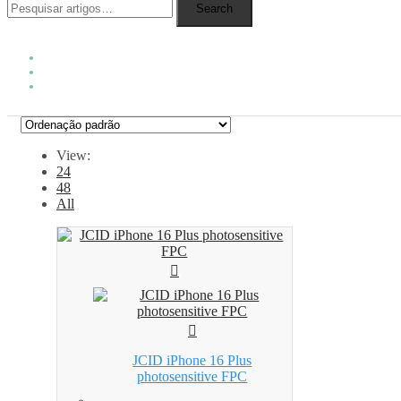
Search
View:
24
48
All
JCID iPhone 16 Plus
photosensitive FPC