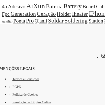
AiXun
Battery
Bateria
4a
Adesivo
Board
Cab
IPhon
Generation
Geração
Iheater
Holder
Fpc
Pro
Soldar
Soldering
Station
Ponta
Qianli
Auxiliar
MENÇÕES LEGAIS
Termos e Condições
RGPD
Política de Cookies
Resolução de Litígios Online