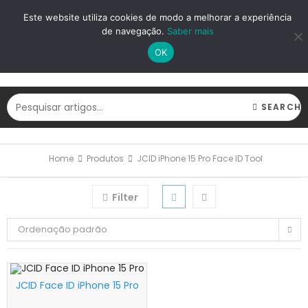
LOGIN
REGISTAR
Este website utiliza cookies de modo a melhorar a experiência
de navegação.
Saber mais
OK
SEARCH
Home
Produtos
JCID iPhone 15 Pro Face ID Tool
Filter
Ordenação padrão
JCID Face ID iPhone 15 Pro