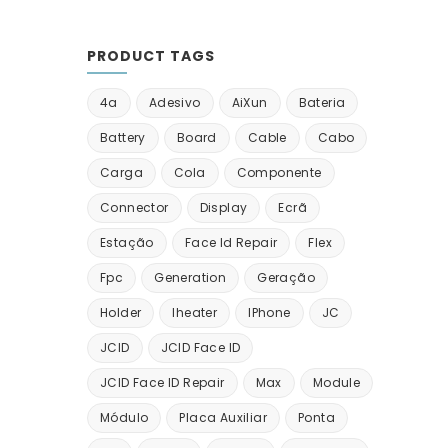
PRODUCT TAGS
4a
Adesivo
AiXun
Bateria
Battery
Board
Cable
Cabo
Carga
Cola
Componente
Connector
Display
Ecrã
Estação
Face Id Repair
Flex
Fpc
Generation
Geração
Holder
Iheater
IPhone
JC
JCID
JCID Face ID
JCID Face ID Repair
Max
Module
Módulo
Placa Auxiliar
Ponta