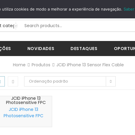
GUROS
WHATSAPP
 utiliza cookies de modo a melhorar a experiência de navegação.
Saber
Way...
+351 926 268 200
ÇÕES
NOVIDADES
DESTAQUES
OPORTU
Home
Produtos
JCID iPhone 13 Sensor Flex Cable
Ordenação padrão
JCID iPhone 13
Photosensitive FPC