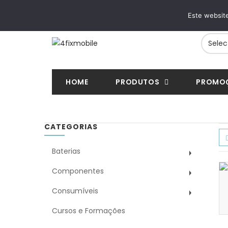
ENTREGAS RÁPIDAS
PAGAMENTOS SE
Este website
24/48h em toda a Europa
VISA, Mastercard, MB
HOME
PRODUTOS
PROMO
CATEGORIAS
Baterias
Componentes
Consumíveis
Cursos e Formações