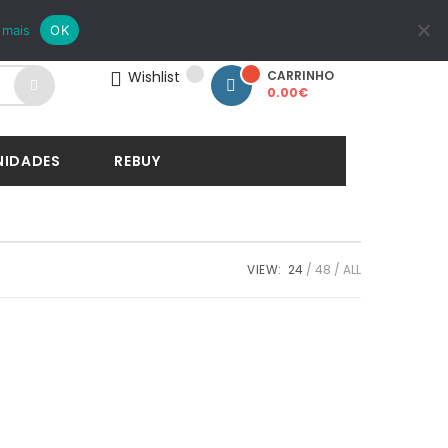
LOGIN
REGISTAR
 mais
OK
Wishlist
CARRINHO
0.00
€
NIDADES
REBUY
VIEW:
24
48
ALL