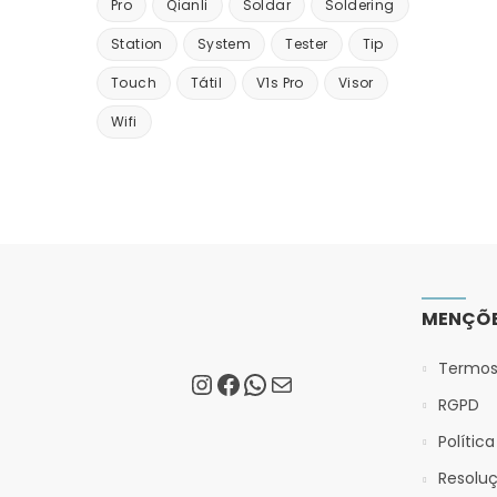
Pro
Qianli
Soldar
Soldering
Station
System
Tester
Tip
Touch
Tátil
V1s Pro
Visor
Wifi
MENÇÕE
Termos
RGPD
Polític
Resoluç