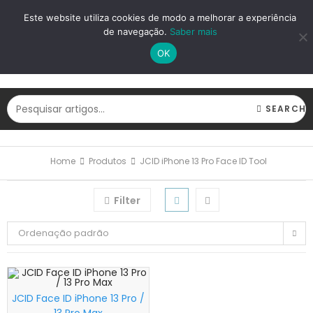
LOGIN
REGISTAR
Este website utiliza cookies de modo a melhorar a experiência
de navegação.
Saber mais
OK
SEARCH
Home
Produtos
JCID iPhone 13 Pro Face ID Tool
Filter
Ordenação padrão
JCID Face ID iPhone 13 Pro /