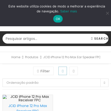
LOGIN
REGISTAR
Este website utiliza cookies de modo a melhorar a experiência
de navegação.
Saber mais
OK
SEARCH
Home
Produtos
JCID iPhone 12 Pro Max Ear Speaker FPC
Filter
Ordenação padrão
JCID iPhone 12 Pro Max