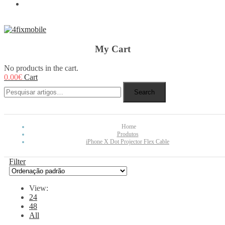
REBUY
My Cart
No products in the cart.
0.00
€
Cart
Search
Home
Produtos
iPhone X Dot Projector Flex Cable
Filter
View:
24
48
All