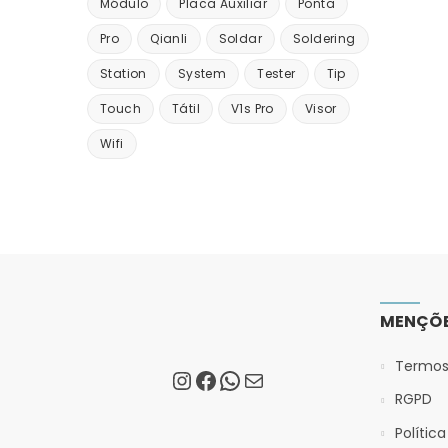
Módulo
Placa Auxiliar
Ponta
Pro
Qianli
Soldar
Soldering
Station
System
Tester
Tip
Touch
Tátil
V1s Pro
Visor
Wifi
MENÇÕE
Termos
RGPD
Polític