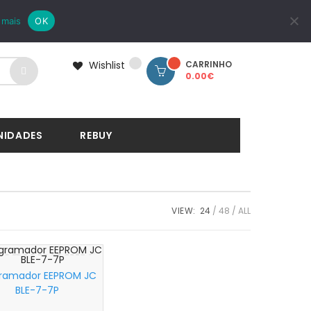
LOGIN
REGISTAR
 mais
OK
Wishlist
CARRINHO
0.00
€
NIDADES
REBUY
VIEW:
24
48
ALL
ramador EEPROM JC
BLE-7-7P