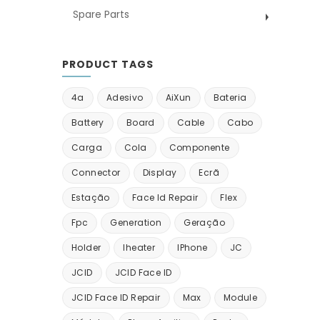
Spare Parts
PRODUCT TAGS
4a
Adesivo
AiXun
Bateria
Battery
Board
Cable
Cabo
Carga
Cola
Componente
Connector
Display
Ecrã
Estação
Face Id Repair
Flex
Fpc
Generation
Geração
Holder
Iheater
IPhone
JC
JCID
JCID Face ID
JCID Face ID Repair
Max
Module