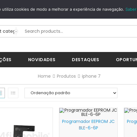
EGUROS
WHATSAPP
 utiliza cookies de modo a melhorar a experiência de navegação.
Saber
BWay...
+351 926 268 200
ÇÕES
NOVIDADES
DESTAQUES
OPORTU
Home
Produtos
iphone 7
Programador EEPROM JC
Prog
BLE-6-6P