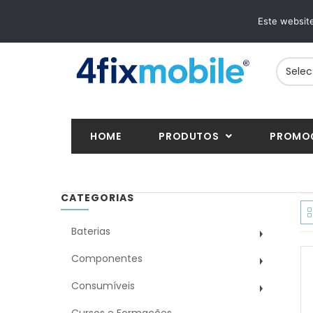
ENTREGAS RÁPIDAS
PAGAMENTOS S
Este website
24/48h em toda a Europa
VISA, Mastercard, M
HOME
PRODUTOS
PROMO
CATEGORIAS
Baterias
Componentes
Consumíveis