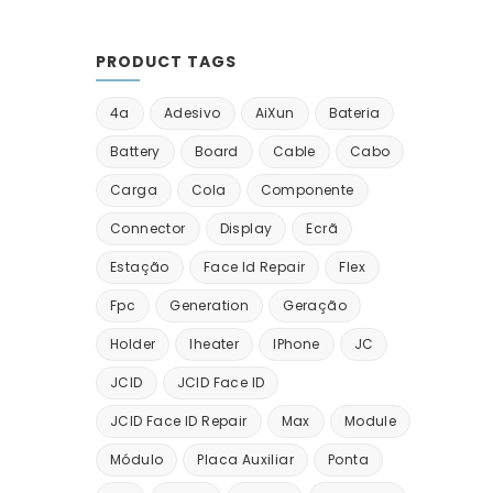
PRODUCT TAGS
4a
Adesivo
AiXun
Bateria
Battery
Board
Cable
Cabo
Carga
Cola
Componente
Connector
Display
Ecrã
Estação
Face Id Repair
Flex
Fpc
Generation
Geração
Holder
Iheater
IPhone
JC
JCID
JCID Face ID
JCID Face ID Repair
Max
Module
Módulo
Placa Auxiliar
Ponta