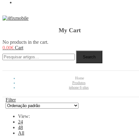
REBUY
My Cart
No products in the cart.
0.00
€
Cart
Search
Home
Produtos
iphone 6 plus
Filter
View:
24
48
All