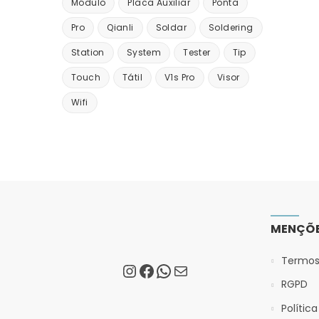
Módulo
Placa Auxiliar
Ponta
Pro
Qianli
Soldar
Soldering
Station
System
Tester
Tip
Touch
Tátil
V1s Pro
Visor
Wifi
MENÇÕE
Termos
RGPD
Polític