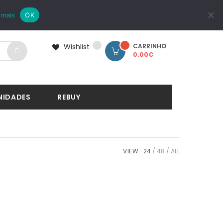
LOGIN
REGISTAR
 mais
OK
Wishlist
CARRINHO
0.00
€
NIDADES
REBUY
VIEW:
24
48
ALL