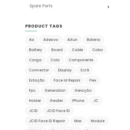
Spare Parts
PRODUCT TAGS
4a
Adesivo
AiXun
Bateria
Battery
Board
Cable
Cabo
Carga
Cola
Componente
Connector
Display
Ecrã
Estação
Face Id Repair
Flex
Fpc
Generation
Geração
Holder
Iheater
IPhone
JC
JCID
JCID Face ID
JCID Face ID Repair
Max
Module