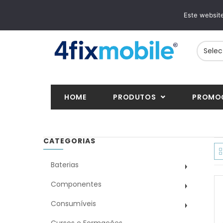
ENTREGAS RÁPIDAS
PAGAMENTOS 
Este website
24/48h em toda a Europa
VISA, Mastercard,
HOME
PRODUTOS
PROMO
CATEGORIAS
Baterias
Componentes
Consumíveis