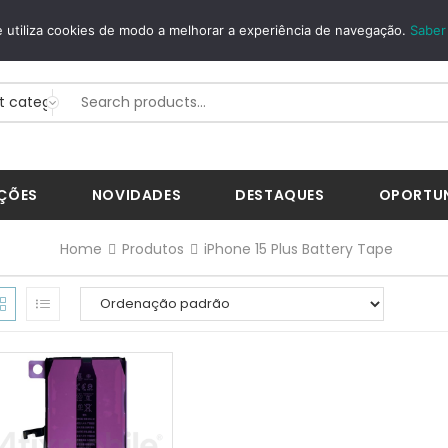
SEGUROS
WHATSAPP
 utiliza cookies de modo a melhorar a experiência de navegação.
Saber
 MBWay...
+351 926 268 200
ÇÕES
NOVIDADES
DESTAQUES
OPORTU
Home
Produtos
iPhone 15 Plus Battery Tape