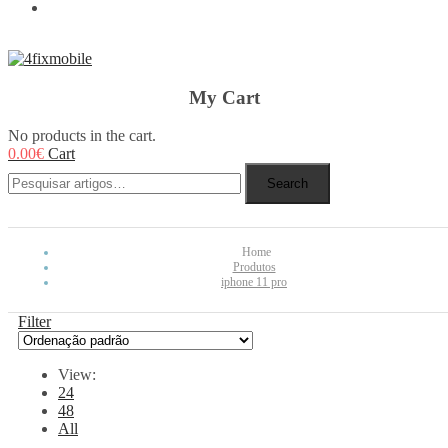
REBUY
My Cart
No products in the cart.
0.00
€
Cart
Search
Home
Produtos
iphone 11 pro
Filter
View:
24
48
All