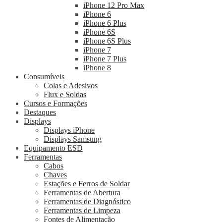
iPhone 12 Pro Max
iPhone 6
iPhone 6 Plus
iPhone 6S
iPhone 6S Plus
iPhone 7
iPhone 7 Plus
iPhone 8
Consumíveis
Colas e Adesivos
Flux e Soldas
Cursos e Formações
Destaques
Displays
Displays iPhone
Displays Samsung
Equipamento ESD
Ferramentas
Cabos
Chaves
Estações e Ferros de Soldar
Ferramentas de Abertura
Ferramentas de Diagnóstico
Ferramentas de Limpeza
Fontes de Alimentação