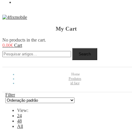
REBUY
My Cart
No products in the cart.
0.00
€
Cart
Search
Home
Produtos
id face
Filter
View:
24
48
All