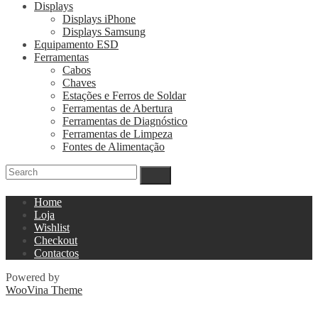
Displays
Displays iPhone
Displays Samsung
Equipamento ESD
Ferramentas
Cabos
Chaves
Estações e Ferros de Soldar
Ferramentas de Abertura
Ferramentas de Diagnóstico
Ferramentas de Limpeza
Fontes de Alimentação
Home
Loja
Wishlist
Checkout
Contactos
Powered by
WooVina Theme