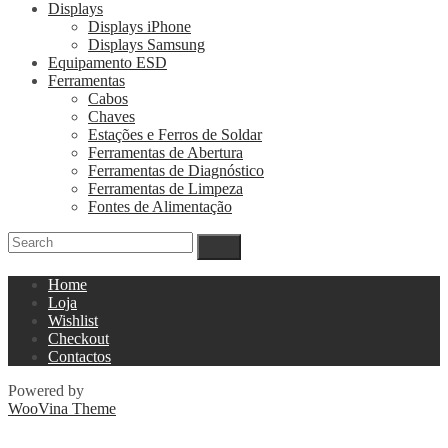
Displays
Displays iPhone
Displays Samsung
Equipamento ESD
Ferramentas
Cabos
Chaves
Estações e Ferros de Soldar
Ferramentas de Abertura
Ferramentas de Diagnóstico
Ferramentas de Limpeza
Fontes de Alimentação
Home
Loja
Wishlist
Checkout
Contactos
Powered by
WooVina Theme