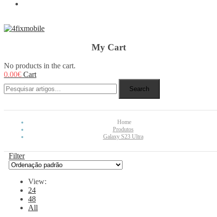
REBUY
My Cart
No products in the cart.
0.00
€
Cart
Search
Home
Produtos
Galaxy S23 Ultra
Filter
View:
24
48
All