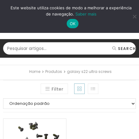
LOGIN
REGISTAR
Este website utiliza cookies de modo a melhorar a experiência
de navegação.
Saber mais
OK
SEARCH
Home
Produtos
galaxy s22 ultra screws
Filter