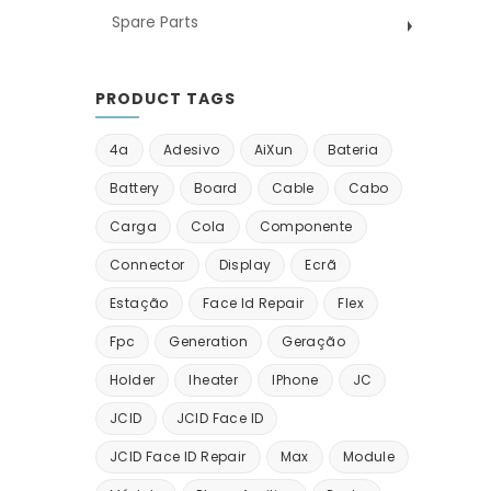
Spare Parts
PRODUCT TAGS
4a
Adesivo
AiXun
Bateria
Battery
Board
Cable
Cabo
Carga
Cola
Componente
Connector
Display
Ecrã
Estação
Face Id Repair
Flex
Fpc
Generation
Geração
Holder
Iheater
IPhone
JC
JCID
JCID Face ID
JCID Face ID Repair
Max
Module