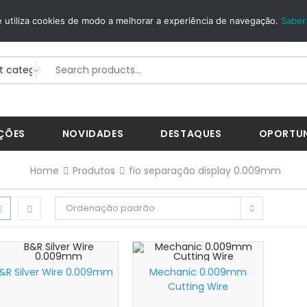
GUROS
WHATSAPP
 utiliza cookies de modo a melhorar a experiência de navegação.
Saber
Way...
+351 926 268 200
ÇÕES
NOVIDADES
DESTAQUES
OPORTU
Home
Produtos
fio separação display 0.009mm
Ordenação padrão
&R Silver Wire 0.009mm
Mechanic 0.009mm
Cutting Wire