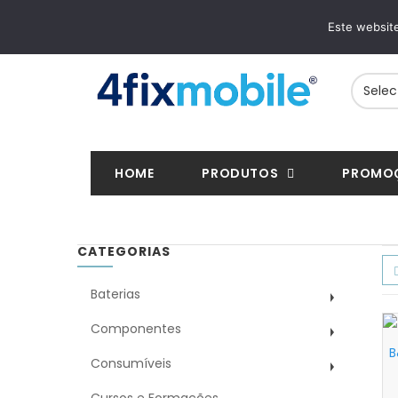
ENTREGAS RÁPIDAS
PAGAMENTOS SE
Este website
24/48h em toda a Europa
VISA, Mastercard, MB
HOME
PRODUTOS
PROMO
CATEGORIAS
Baterias
Componentes
B
Consumíveis