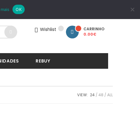
LOGIN
REGISTAR
 mais
OK
Wishlist
CARRINHO
0.00
€
NIDADES
REBUY
VIEW:
24
48
ALL