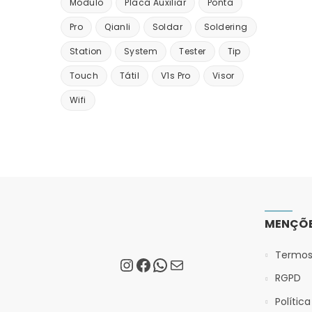
Módulo
Placa Auxiliar
Ponta
Pro
Qianli
Soldar
Soldering
Station
System
Tester
Tip
Touch
Tátil
V1s Pro
Visor
Wifi
MENÇÕE
Termos
RGPD
Polític