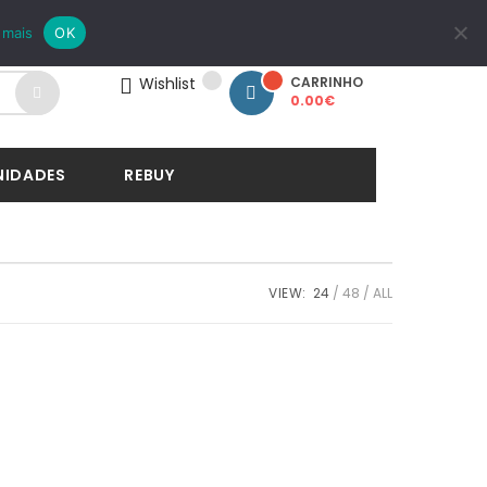
LOGIN
REGISTAR
 mais
OK
Wishlist
CARRINHO
0.00
€
NIDADES
REBUY
VIEW:
24
48
ALL