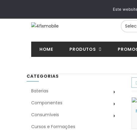
ENTREGAS RÁPIDAS
PAGAMENTOS SE
Este website
24/48h em toda a Europa
VISA, Mastercard, MB
HOME
PRODUTOS
PROMO
CATEGORIAS
Baterias
Componentes
Consumíveis
Cursos e Formações