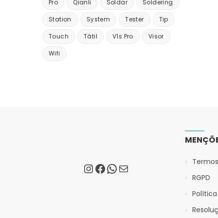
Pro
Qianli
Soldar
Soldering
Station
System
Tester
Tip
Touch
Tátil
V1s Pro
Visor
Wifi
MENÇÕE
Termos
RGPD
Polític
Resoluç