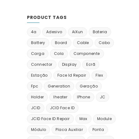
PRODUCT TAGS
4a
Adesivo
AiXun
Bateria
Battery
Board
Cable
Cabo
Carga
Cola
Componente
Connector
Display
Ecrã
Estação
Face Id Repair
Flex
Fpc
Generation
Geração
Holder
Iheater
IPhone
JC
JCID
JCID Face ID
JCID Face ID Repair
Max
Module
Módulo
Placa Auxiliar
Ponta