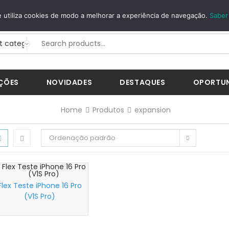
GUROS
WHATSAPP
 utiliza cookies de modo a melhorar a experiência de navegação.
Saber
Way...
+351 926 268 200
ÇÕES
NOVIDADES
DESTAQUES
OPORTU
Home
Produtos
expansion
Ordenação padrão
Flex Teste iPhone 16 Pro
(V1S Pro)