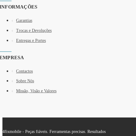
INFORMAÇÕES
Garantias
Trocas e Devoluções
Entregas e Portes
EMPRESA
Contactos
Sobre Nós
Missão, Visão e Valores
4fixmobile - Peças fiáveis. Ferramentas precisas. Resultados