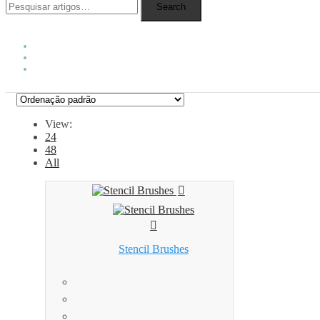
Search
View:
24
48
All
Stencil Brushes