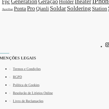
IPhon
Generation
Geração
Iheater
Holder
Fpc
Pro
Soldar
Soldering
Station
Ponta
Qianli
Auxiliar
MENÇÕES LEGAIS
Termos e Condições
RGPD
Política de Cookies
Resolução de Litígios Online
Livro de Reclamações