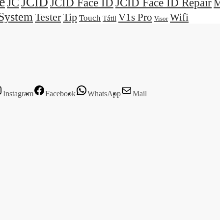
e
JCID
JC
JCID Face ID
JCID Face ID Repair
M
System
Tester
Tip
V1s Pro
Wifi
Touch
Tátil
Visor
Instagram
Facebook
WhatsApp
Mail