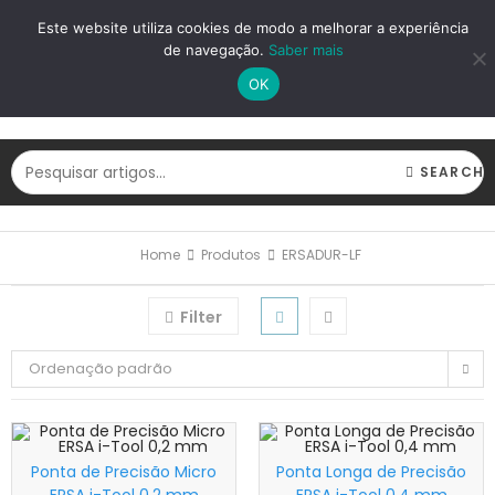
LOGIN
REGISTAR
Este website utiliza cookies de modo a melhorar a experiência
de navegação.
Saber mais
OK
SEARCH
Home
Produtos
ERSADUR-LF
Filter
Ordenação padrão
Ponta de Precisão Micro
Ponta Longa de Precisão