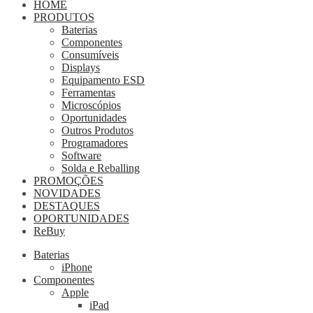
HOME
PRODUTOS
Baterias
Componentes
Consumíveis
Displays
Equipamento ESD
Ferramentas
Microscópios
Oportunidades
Outros Produtos
Programadores
Software
Solda e Reballing
PROMOÇÕES
NOVIDADES
DESTAQUES
OPORTUNIDADES
ReBuy
Baterias
iPhone
Componentes
Apple
iPad