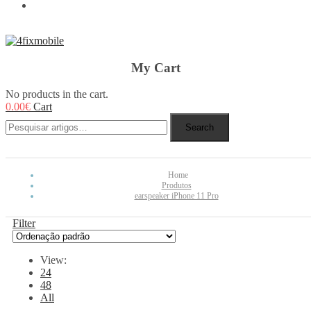
REBUY
My Cart
No products in the cart.
0.00
€
Cart
Search
Home
Produtos
earspeaker iPhone 11 Pro
Filter
View:
24
48
All