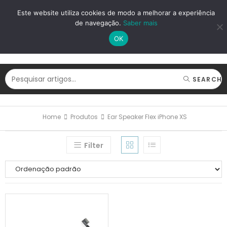
LOGIN
REGISTAR
Este website utiliza cookies de modo a melhorar a experiência
de navegação.
Saber mais
OK
SEARCH
Home
Produtos
Ear Speaker Flex iPhone XS
Filter