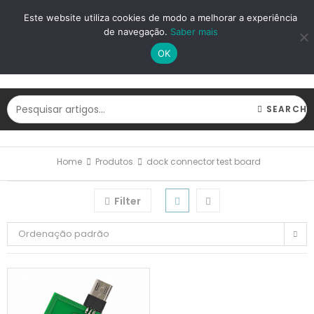
LOGIN
REGISTAR
Este website utiliza cookies de modo a melhorar a experiência
de navegação.
Saber mais
OK
SEARCH
Home
Produtos
dock connector test board
Filter
Ordenação padrão