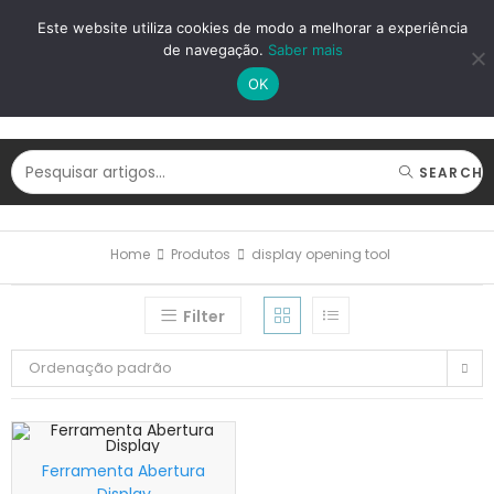
LOGIN
REGISTAR
Este website utiliza cookies de modo a melhorar a experiência
de navegação.
Saber mais
OK
SEARCH
Home
Produtos
display opening tool
Filter
Ordenação padrão
Ferramenta Abertura